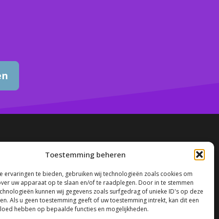
en
Toestemming beheren
Contact
 ervaringen te bieden, gebruiken wij technologieën zoals cookies om
over uw apparaat op te slaan en/of te raadplegen. Door in te stemmen
Tel:
0541 – 356 308
chnologieën kunnen wij gegevens zoals surfgedrag of unieke ID's op deze
E-mail:
info@cobs.nu
ken. Als u geen toestemming geeft of uw toestemming intrekt, kan dit een
vloed hebben op bepaalde functies en mogelijkheden.