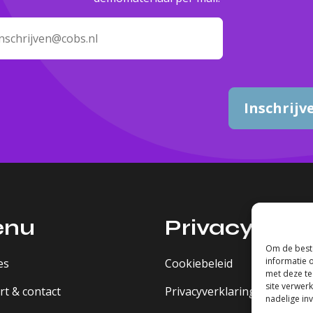
Inschrijv
enu
Privacy
Om de beste
informatie 
es
Cookiebeleid
met deze te
site verwer
t & contact
Privacyverklaring
nadelige in